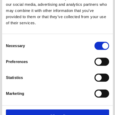
our social media, advertising and analytics partners who
may combine it with other information that you’ve
CAPPA A PARETE VETRO CURVO
provided to them or that they’ve collected from your use
OCWCHV67ICCFCE
of their services.
Consent
Necessary
Selection
Preferences
Statistics
Marketing
CAPPA SOTTOPENSILE
OCSCHV62BCFCE