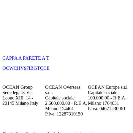
CAPPA A PARETE A T
OCWCHV97IBGTCCE
OCEAN Group
OCEAN Overseas
OCEAN Europe s.r.l.
Sede legale: Via
s.r.l.
Capitale sociale
Leone XIII, 14 -
Capitale sociale
100.000,00 - R.E.A.
20145 Milano Italy
2.500.000,00 - R.E.A.
Milano 1764631
Milano 154461
P.Iva: 04671230961
P.Iva: 12287310150