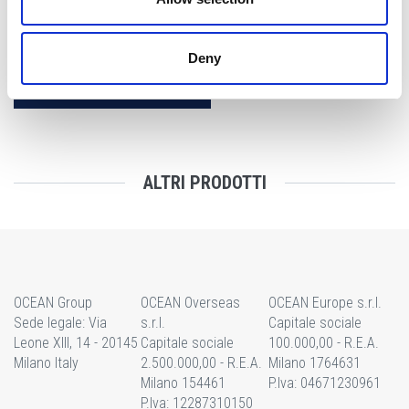
Capacità:
471L
Classe energetica:
E/A++
Deny
RICHIEDI INFORMAZIONI
ALTRI PRODOTTI
OCEAN Group
OCEAN Overseas
OCEAN Europe s.r.l.
Sede legale: Via
s.r.l.
Capitale sociale
Leone XIII, 14 - 20145
Capitale sociale
100.000,00 - R.E.A.
Milano Italy
2.500.000,00 - R.E.A.
Milano 1764631
Milano 154461
P.Iva: 04671230961
P.Iva: 12287310150